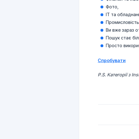
Фото,
IT та обладнан
Промисловість
Ви вже зараз о
Пошук стає бі
Просто викорис
Спробувати
P.S. Категорії з 