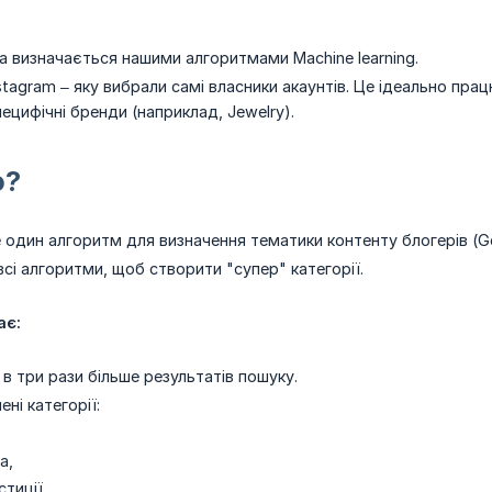
ка визначається нашими алгоритмами Machine learning.
nstagram – яку вибрали самі власники акаунтів. Це ідеально пра
пецифічні бренди (наприклад, Jewelry).
о?
один алгоритм для визначення тематики контенту блогерів (Goo
сі алгоритми, щоб створити "супер" категорії.
ає:
в три рази більше результатів пошуку.
лені категорії:
а,
стиції,