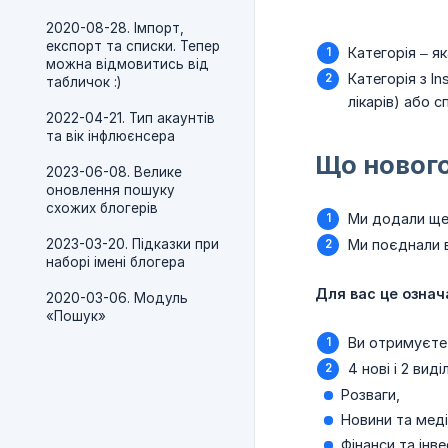
2020-08-28. Імпорт,
експорт та списки. Тепер
Категорія – я
можна відмовитись від
Категорія з I
табличок :)
лікарів) або с
2022-04-21. Тип акаунтів
та вік інфлюєнсера
Що новог
2023-06-08. Велике
оновлення пошуку
схожих блогерів
Ми додали ще 
2023-03-20. Підказки при
Ми поєднали в
наборі імені блогера
Для вас це означ
2020-03-06. Модуль
«Пошук»
Ви отримуєте 
4 нові і 2 виді
Розваги,
Новини та меді
Фінанси та інве