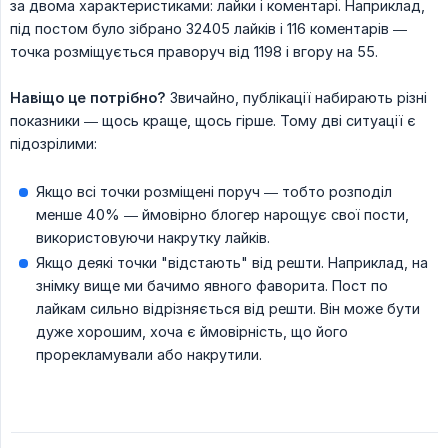
за двома характеристиками: лайки і коментарі. Наприклад,
під постом було зібрано 32405 лайків і 116 коментарів —
точка розміщується праворуч від 1198 і вгору на 55.
Навіщо це потрібно?
Звичайно, публікації набирають різні
показники — щось краще, щось гірше. Тому дві ситуації є
підозрілими:
Якщо всі точки розміщені поруч — тобто розподіл
менше 40% — ймовірно блогер нарощує свої пости,
використовуючи накрутку лайків.
Якщо деякі точки "відстають" від решти. Наприклад, на
знімку вище ми бачимо явного фаворита. Пост по
лайкам сильно відрізняється від решти. Він може бути
дуже хорошим, хоча є ймовірність, що його
прорекламували або накрутили.