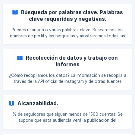
comportamiento de seguimiento masivo:
Búsqueda por palabras clave. Palabras
clave requeridas y negativas.
Puedes usar una o varias palabras clave. Buscaremos los
nombres de perfil y las biografías y mostraremos todas las
cuentas con al menos una palabra clave coincidente. Sin
embargo, los perfiles con el máximo número de palabras
clave aparecerán primero. _Por ejemplo, utilizas las palabras
Recolección de datos y trabajo con
clave "mamá", "instamamá", "criar", "niños". La cuenta con
informes
la biografía que dice "Instamamá de fitness, cría a dos
niños" se mostrará en la parte superior de la lista, mientras
¿Cómo recopilamos los datos? La información se recopila a
que "Mamá de fitness que ama a su
través de la API oficial de Instagram y de otras fuentes
abiertas. ¿Tengo que compartir mis contraseñas para el
análisis de la cuenta? No, no tienes que conectar tu
cuenta ni compartir la contraseña. ¿Puedo subir el informe?
Alcanzabilidad.
Sí. Cómo descargar el informe en PDF
% de seguidores que siguen menos de 1500 cuentas. Se
supone que esta audiencia verá la publicación del
influencer en su feed.