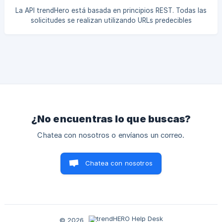
La API trendHero está basada en principios REST. Todas las
solicitudes se realizan utilizando URLs predecibles
orientadas a recursos, y las respuestas se devuelven en
formato JSON. La API utiliza códigos estándar de
respuesta HTTP y soporta autenticación, asegurando
facilidad de uso e integración. Con una interfaz
consistente y confiable, interactuar con los servicios se
vuelve intuitivo. https://api.trendhero.io/api/public/v1
Autenticación La API trendHero utiliza una
¿No encuentras lo que buscas?
Chatea con nosotros o envíanos un correo.
Chatea con nosotros
© 2026