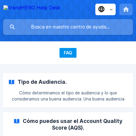
FAQ
Tipo de Audiencia.
Cómo determinamos el tipo de audiencia y lo que
consideramos una buena audiencia. Una buena audiencia
consta de tus seguidores reales e influencers. Excluimos
cuentas sospechosas y seguidores masivos. ¿Por qué
distinguir entre tipos de cuentas? Cuando un influencer o
Cómo puedes usar el Account Quality
creador publica tu promoción, es importante que las
Score (AQS).
personas lo vean. Es importante alcanzar a las personas
adecuadas (público objetivo). Por eso segmentamos la