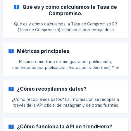
Qué es y cómo calculamos la Tasa de
Compromiso.
Qué es y cómo calculamos la Tasa de Compromiso ER
(Tasa de Compromiso) significa el porcentaje de la
audiencia que interactúa con el contenido, ya sea
comentando o dando "likes" a las publicaciones. ¿Cómo lo
calculamos? Observamos los "likes" y comentarios totales
Métricas principales.
en las últimas publicaciones, dividimos la suma por el
número de publicaciones y luego dividimos el resultado
El número mediano de: me gusta por publicación,
comentarios por publicación, vistas por video (reel) Y el
número promedio semanal de publicaciones. ¿Qué es el
número mediano? La mediana elimina anomalías, ya que
significa "en el medio". _Por ejemplo, tenemos 5
¿Cómo recopilamos datos?
publicaciones con "me gusta": 100, 200, 200, 300 y 1000.
El valor promedio será 100 + 200 + 200 + 300 + 1000 =
¿Cómo recopilamos datos? La información se recopila a
1800 / 5 = 360. Y la mediana es 200. Entonces comprendes
través de la API oficial de Instagram y de otras fuentes
que el influencer generalmente recibe 200 "me gusta", n
abiertas. ¿Tengo que compartir mis contraseñas para el
análisis de la cuenta? No, no tienes que conectar tu
cuenta ni compartir la contraseña. ¿Puedo subir el informe?
¿Cómo funciona la API de trendHero?
Sí. Cómo descargar el informe en pdf