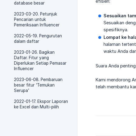
efisien:
database besar
2023-03-20. Petunjuk
Sesuaikan tam
Pencarian untuk
Sesuaikan denga
Pemeriksaan Influencer
spesifiknya.
2022-05-19. Pengurutan
Lompat ke ha
dalam daftar
halaman tertent
waktu Anda dari 
2023-01-26. Bagikan
Daftar. Fitur yang
Diperlukan Setiap Pemasar
Suara Anda penting 
Influencer
2023-06-08. Pembaruan
Kami mendorong And
besar fitur 'Temukan
telah membantu kam
Serupa'
2022-01-17. Ekspor Laporan
ke Excel dan Multi-pilih