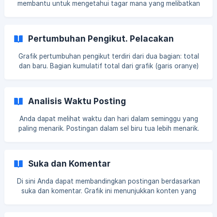
membantu untuk mengetahui tagar mana yang melibatkan
dihitung dengan membagi nilai dengan jumlah hari dala
lebih banyak orang. Anda dapat mengurutkan tagar
berdasarkan like, komentar, Tingkat Keterlibatan, dan
jumlah postingan.
Pertumbuhan Pengikut. Pelacakan
Grafik pertumbuhan pengikut terdiri dari dua bagian: total
dan baru. Bagian kumulatif total dari grafik (garis oranye)
menunjukkan bagaimana akun berkembang. Jika
pertumbuhannya lancar, kemungkinan besar itu
pertumbuhan organik. Jika akun tiba-tiba mendapatkan
Analisis Waktu Posting
pelanggan, dan kemudian mulai kehilangan dengan cepat, ini
adalah tanda giveaway. Bagian baru dari grafik a
Anda dapat melihat waktu dan hari dalam seminggu yang
paling menarik. Postingan dalam sel biru tua lebih menarik.
Kami merekomendasikan menggunakan rentang tanggal
yang luas untuk melihat lebih banyak hasil.
Suka dan Komentar
Di sini Anda dapat membandingkan postingan berdasarkan
suka dan komentar. Grafik ini menunjukkan konten yang
paling menarik.