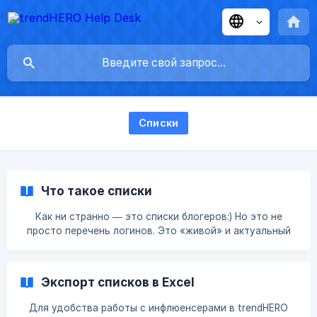
Списки
Что такое списки
Как ни странно — это списки блогеров:) Но это не
просто перечень логинов. Это «живой» и актуальный
список основных параметров инфлюенсера:
подписчиков, ER, качественная аудитория, страна).
Например, я вот так могу следить за успехами ТОП
Экспорт списков в Excel
Мировых Инфлюенсеров: Кстати, в нашем блоге мы
расписали удивительные способы, как использовать
Для удобства работы с инфлюенсерами в trendHERO
списки: п