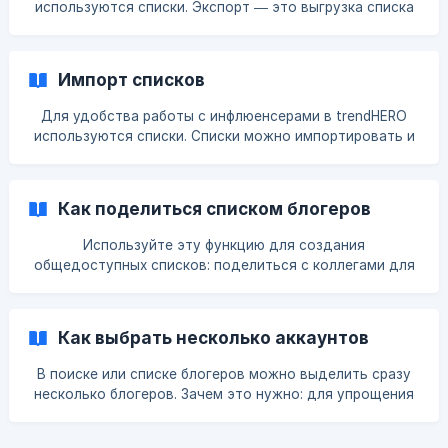
используются списки. Экспорт — это выгрузка списка
логина с данными. Выгрузить можно в трёх местах: в
поиске блогеров; в самом списке; в Топ похожих
блогеров. Это вот такой пункт меню (облачко +
Импорт списков
стрелка вниз): Выгрузка Вы получаете табличку в Excel
с д
Для удобства работы с инфлюенсерами в trendHERO
используются списки. Списки можно импортировать и
экспортировать. Импорт удобен тем, что вы можете
перенести ваш список блогеров в trendHERO и каждый
день смотреть за его основными показателями:
Как поделиться списком блогеров
Импортировать логины можно на странице списков:
выберите нужный список и нажм
Используйте эту функцию для создания
общедоступных списков: поделиться с коллегами для
отправки клиентам создавать статьи и топы Как
поделиться списком? Нажмите кнопку «Поделиться».
Вы можете поделиться любым созданными списками.
Как выбрать несколько аккаунтов
Выберите тип доступа. ![]
(https://storage.crisp.chat/users/helpdesk/website/65b64b
В поиске или списке блогеров можно выделить сразу
2c00291400/f8b2b415-c4f6-47c7-af19-079776_
несколько блогеров. Зачем это нужно: для упрощения
работы со списками для экспорта списка в Excel для
отправки предложений в Outreach (удобно из поиска