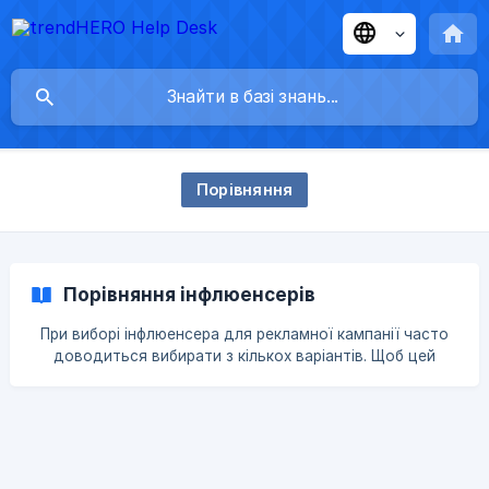
Порівняння
Порівняння інфлюенсерів
При виборі інфлюенсера для рекламної кампанії часто
доводиться вибирати з кількох варіантів. Щоб цей
процес був швидким і зручним для вас, ми створили
функцію Порівняння інфлюенсерів. Ви можете додати
до 10 інфлюенсерів до списку та вибрати до 14 метрик
для порівняння. Також ви можете сортувати показники
за будь-якою метрикою. Додавати до списку лише
куплені звіти не обов'язково, але тоді кількість метрик