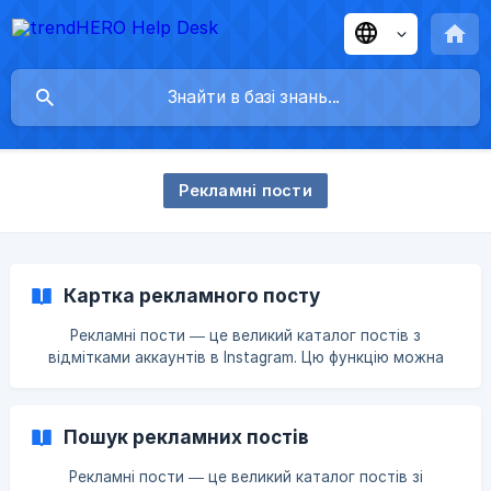
Рекламні пости
Картка рекламного посту
Рекламні пости — це великий каталог постів з
відмітками аккаунтів в Instagram. Цю функцію можна
використовувати для: моніторингу: відстежування
того, яку рекламу дають конкуренти дізнайтеся
стратегію конкурентів та час проведення кампаній
Пошук рекламних постів
пошуку блогерів: дізнайтеся, хто рекламується в вашій
ніші – шукайте за ключовими словами перевірки
Рекламні пости — це великий каталог постів зі
блогера: перевірте, як часто блогер рекламує –