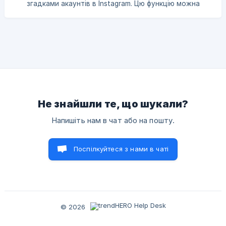
згадками акаунтів в Instagram. Цю функцію можна
відсортуйте всі рекламні пости блогера за датою.
використовувати для моніторингу, пошуку та
дізнайтеся, кого ре
перевірки. В цій статті опишемо всі пункти меню:
Ключові слова. Дозволяє шукати рекламні пости з
певними словами. Наприклад, можна знайти блогерів,
які згадували слово сумки або сумка у своїй рекламі.
Не шукати в хештегах. До
Не знайшли те, що шукали?
Напишіть нам в чат або на пошту.
Поспілкуйтеся з нами в чаті
© 2026