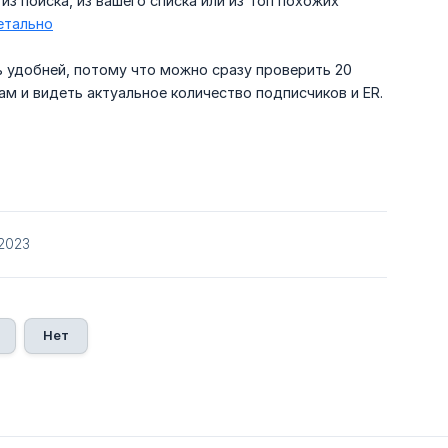
из поиска, из вашего списка или из Топ похожих
етально
рь удобней, потому что можно сразу проверить 20
ам и видеть актуальное количество подписчиков и ER.
/2023
Нет