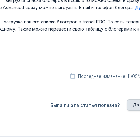
— выгрузка списка блогеров в Excel. Это можно сделать сразу 
е Advanced сразу можно выгрузить Email и телефон блогера.
Д
 загрузка вашего списка блогеров в trendHERO. То есть тепе
 одному. Также можно перевести свою таблицу c блогерами к н
Последнее изменение: 11/05
Да
Была ли эта статья полезна?