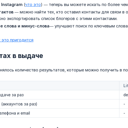
 Instagram
(
что это
) — теперь вы можете искать по более чем
тактов
— можно найти тех, кто оставил контакты для связи в о
но экспортировать список блогеров с этими контактами.
е слова и минус-слова
— улучшают поиск по ключевым слова
к это пригодится
тах в выдаче
нялось количество результатов, которые можно получить в по
Li
ыдаче за раз
d
(аккаунтов за раз)
-
елефона и email
-