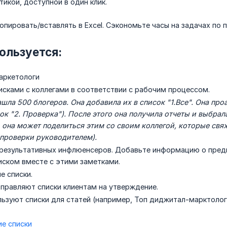
стикой, доступной в один клик.
опировать/вставлять в Excel. Сэкономьте часы на задачах по п
пользуется:
аркетологи
исками с коллегами в соответствии с рабочим процессом.
шла 500 блогеров. Она добавила их в список "1.Все". Она про
ок "2. Проверка"). После этого она получила отчеты и выбрал
ь она может поделиться этим со своим коллегой, которые свяж
 проверки руководителем).
 результативных инфлюенсеров. Добавьте информацию о пред
иском вместе с этими заметками.
е списки.
правляют списки клиентам на утверждение.
льзуют списки для статей (например, Топ диджитал-марктолого
е списки