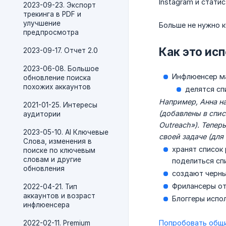
Instagram и стати
2023-09-23. Экспорт
трекинга в PDF и
улучшение
Больше не нужно к
предпросмотра
Как это ис
2023-09-17. Отчет 2.0
2023-06-08. Большое
Инфлюенсер м
обновление поиска
похожих аккаунтов
делятся сп
Например, Анна на
2021-01-25. Интересы
(добавлены в спис
аудитории
Outreach»). Тепер
2023-05-10. AI Ключевые
своей задаче (для
Слова, изменения в
хранят список
поиске по ключевым
словам и другие
поделиться сп
обновления
создают черны
Фрилансеры от
2022-04-21. Тип
аккаунтов и возраст
Блоггеры испо
инфлюенсера
Попробовать общи
2022-02-11. Premium